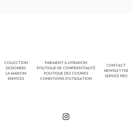
COLLECTION
PAIEMENT & LIVRAISON
CONTACT
DESIGNERS
POLITIQUE DE CONFIDENTIALITÉ
NEWSLETTER
LA MAISON
POLITIQUE DES COOKIES
SERVICE PRO
SERVICES
CONDITIONS D'UTILISATION