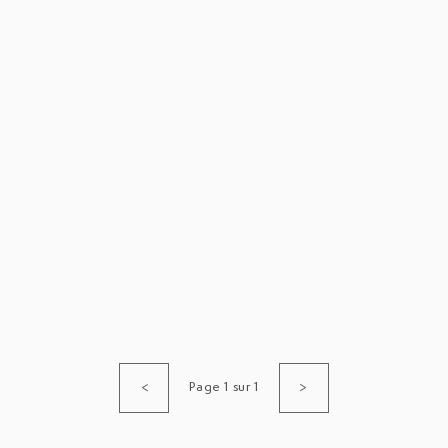
Page 1 sur 1
<
>