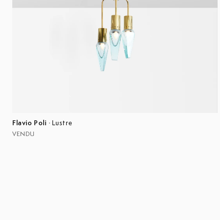
Flavio Poli
·
Lustre
VENDU