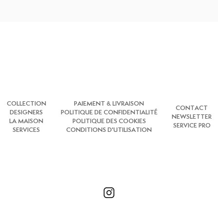
COLLECTION
PAIEMENT & LIVRAISON
CONTACT
DESIGNERS
POLITIQUE DE CONFIDENTIALITÉ
NEWSLETTER
LA MAISON
POLITIQUE DES COOKIES
SERVICE PRO
SERVICES
CONDITIONS D'UTILISATION