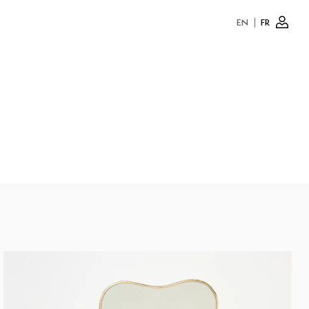
EN
FR
Conne