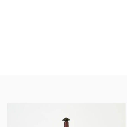
et
passer
au
contenu